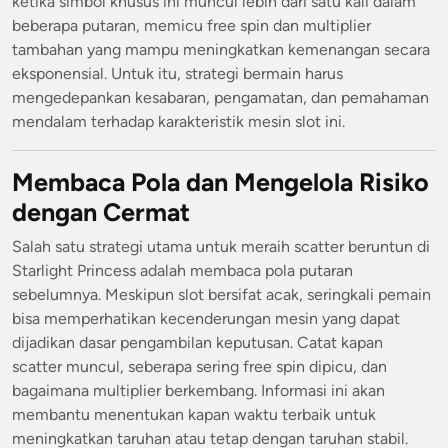
ketika simbol khusus ini muncul lebih dari satu kali dalam
beberapa putaran, memicu free spin dan multiplier
tambahan yang mampu meningkatkan kemenangan secara
eksponensial. Untuk itu, strategi bermain harus
mengedepankan kesabaran, pengamatan, dan pemahaman
mendalam terhadap karakteristik mesin slot ini.
Membaca Pola dan Mengelola Risiko
dengan Cermat
Salah satu strategi utama untuk meraih scatter beruntun di
Starlight Princess adalah membaca pola putaran
sebelumnya. Meskipun slot bersifat acak, seringkali pemain
bisa memperhatikan kecenderungan mesin yang dapat
dijadikan dasar pengambilan keputusan. Catat kapan
scatter muncul, seberapa sering free spin dipicu, dan
bagaimana multiplier berkembang. Informasi ini akan
membantu menentukan kapan waktu terbaik untuk
meningkatkan taruhan atau tetap dengan taruhan stabil.