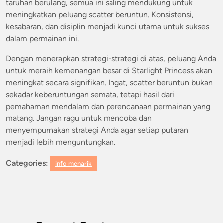
taruhan berulang, semua ini saling mendukung untuk
meningkatkan peluang scatter beruntun. Konsistensi,
kesabaran, dan disiplin menjadi kunci utama untuk sukses
dalam permainan ini.
Dengan menerapkan strategi-strategi di atas, peluang Anda
untuk meraih kemenangan besar di Starlight Princess akan
meningkat secara signifikan. Ingat, scatter beruntun bukan
sekadar keberuntungan semata, tetapi hasil dari
pemahaman mendalam dan perencanaan permainan yang
matang. Jangan ragu untuk mencoba dan
menyempurnakan strategi Anda agar setiap putaran
menjadi lebih menguntungkan.
Categories:
info menarik