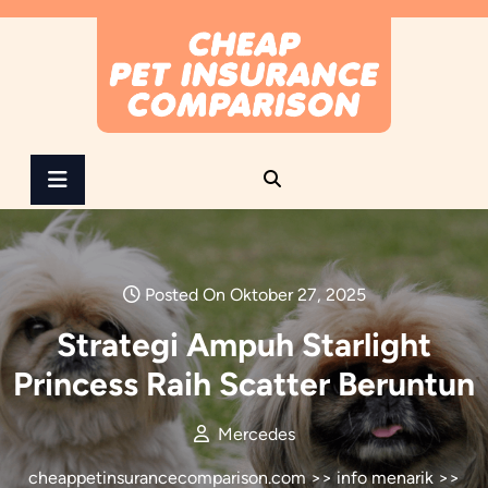
Skip
to
content
Posted On Oktober 27, 2025
Strategi Ampuh Starlight
Princess Raih Scatter Beruntun
Mercedes
cheappetinsurancecomparison.com
>>
info menarik
>>