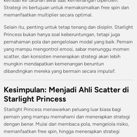
kembali ke taruhan awal saat kemenangan diperoleh.
Strategi ini bertujuan untuk memaksimalkan free spin dan
memanfaatkan multiplier secara optimal.
Selain itu, penting untuk tetap tenang dan disiplin. Starlight
Princess bukan hanya soal keberuntungan, tetapi juga
pemahaman pola dan pengelolaan modal yang baik. Pemain
yang mampu mengontrol emosi, sabar menunggu momen
scatter, dan konsisten menerapkan strategi akan lebih
mungkin mendapatkan kemenangan beruntun
dibandingkan mereka yang bermain secara impulsif.
Kesimpulan: Menjadi Ahli Scatter di
Starlight Princess
Starlight Princess menawarkan peluang luar biasa bagi
pemain yang mampu memahami dan menerapkan strategi
dengan benar. Mulai dari membaca pola, mengelola risiko,
memanfaatkan free spin, hingga menerapkan strategi