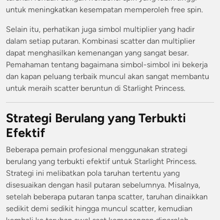
untuk meningkatkan kesempatan memperoleh free spin.
Selain itu, perhatikan juga simbol multiplier yang hadir
dalam setiap putaran. Kombinasi scatter dan multiplier
dapat menghasilkan kemenangan yang sangat besar.
Pemahaman tentang bagaimana simbol-simbol ini bekerja
dan kapan peluang terbaik muncul akan sangat membantu
untuk meraih scatter beruntun di Starlight Princess.
Strategi Berulang yang Terbukti
Efektif
Beberapa pemain profesional menggunakan strategi
berulang yang terbukti efektif untuk Starlight Princess.
Strategi ini melibatkan pola taruhan tertentu yang
disesuaikan dengan hasil putaran sebelumnya. Misalnya,
setelah beberapa putaran tanpa scatter, taruhan dinaikkan
sedikit demi sedikit hingga muncul scatter, kemudian