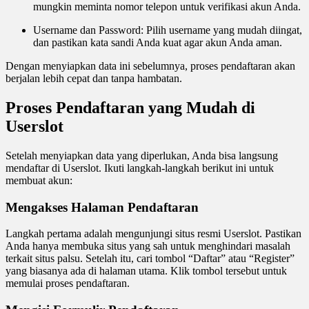
mungkin meminta nomor telepon untuk verifikasi akun Anda.
Username dan Password: Pilih username yang mudah diingat,
dan pastikan kata sandi Anda kuat agar akun Anda aman.
Dengan menyiapkan data ini sebelumnya, proses pendaftaran akan
berjalan lebih cepat dan tanpa hambatan.
Proses Pendaftaran yang Mudah di
Userslot
Setelah menyiapkan data yang diperlukan, Anda bisa langsung
mendaftar di Userslot. Ikuti langkah-langkah berikut ini untuk
membuat akun:
Mengakses Halaman Pendaftaran
Langkah pertama adalah mengunjungi situs resmi Userslot. Pastikan
Anda hanya membuka situs yang sah untuk menghindari masalah
terkait situs palsu. Setelah itu, cari tombol “Daftar” atau “Register”
yang biasanya ada di halaman utama. Klik tombol tersebut untuk
memulai proses pendaftaran.