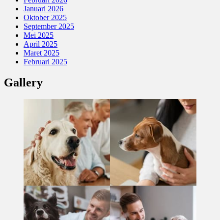
Januari 2026
Oktober 2025
September 2025
Mei 2025
April 2025
Maret 2025
Februari 2025
Gallery