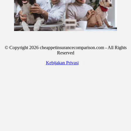
© Copyright 2026 cheappetinsurancecomparison.com - All Rights
Reserved
Kebijakan Privasi